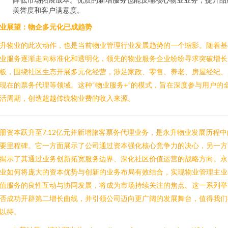
美誉度和客户满意度。
业展望：物企多元化已成趋势
升物业的此次动作，也是当前物业管理行业发展趋势的一个缩影。随着基
业服务逐渐走向标准化和透明化，领先的物业服务企业纷纷寻求突破增长
板，围绕社区生态开展多元化经营，涉足家政、零售、养老、房屋经纪、
现在的票务代理等领域。这种“物业服务+”的模式，旨在深度参与用户的
活周期，创造超越传统物业费的收入来源。
册资本跃升至7.12亿元并新增旅客票务代理业务，是永升物业发展历程中
要里程碑。它一方面展示了公司通过资本强化核心竞争力的决心，另一方
揭示了其通过业务创新拓宽服务边界、深化社区价值运营的战略方向。永
业如何将庞大的资本优势与创新的业务布局有效结合，实现物业管理主业
值服务的良性互动与协同发展，将成为市场持续关注的焦点。这一系列举
否成功开辟第二增长曲线，并引领公司迈向更广阔的发展舞台，值得我们
以待。