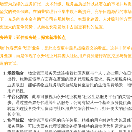
增资为后续的业务扩张、技术升级、服务品质提升以及潜在的市场并购提
坚实的资金保障。在物业管理行业集中度不断提升、竞争日趋激烈的市场
下，充足的资本金有助于公司在规模增长、智慧化建设、人才吸引等方面
更强大的竞争优势，从而在长期发展中占据更有利的位置。
务跨界：延伸服务链，探索新增长点
增“旅客票务代理”业务，是此次变更中最具战略意义的看点。这并非简单
务叠加，而是体现了永升物业对其庞大社区用户资源进行深度挖掘与价值
造的尝试。
场景融合
：物业管理服务天然连接着社区家庭与个人，这些用户在日
出行、旅游度假等方面存在普遍的票务代理服务需求。将此项服务纳
业务版图，能够将物业服务场景自然延伸至居民的生活消费场景，增
用户粘性。
平台化探索
：此举可被视为永升物业构建“社区生活服务平台”的关键
步。通过整合票务代理等生活服务，公司有望从一个基础服务提供商
转型为连接各类生活资源与社区用户的综合性平台，打开更大的价值
长空间。
协同效应
：物业管理所积累的信任关系、精准的用户触达能力以及线
服务网络，可以为票务代理等新业务提供独特的启动优势和运营支持
降低市场拓展成本。优质的新增服务也能反哺核心物业业务，提升品